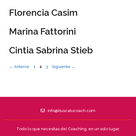
Florencia Casim
Marina Fattorini
Cintia Sabrina Stieb
←
Anterior
1
2
3
Siguiente
→
info@buscatucoach.com
Todo lo que necesitas del Coaching, en un solo lugar.