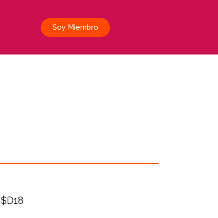
Soy Miembro
$D18