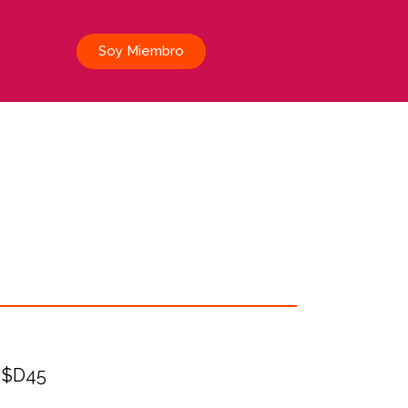
Soy Miembro
$D45