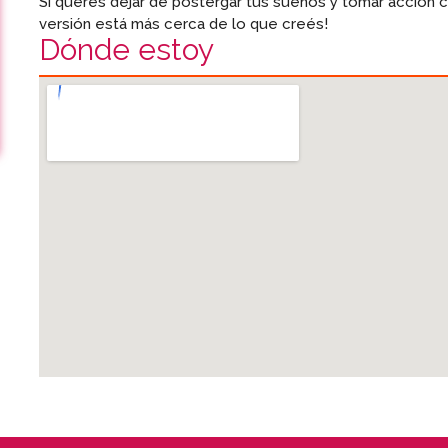
Si querés dejar de postergar tus sueños y tomar acción c
versión está más cerca de lo que creés!
Dónde estoy