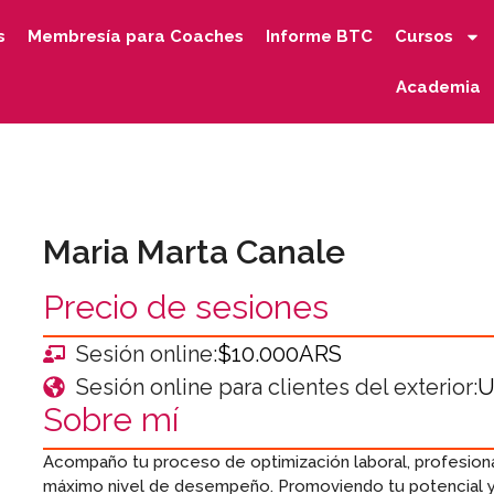
s
Membresía para Coaches
Informe BTC
Cursos
Academia
Maria Marta Canale
Precio de sesiones
Sesión online:
$10.000ARS
Sesión online para clientes del exterior:
U
Sobre mí
Acompaño tu proceso de optimización laboral, profesional
máximo nivel de desempeño. Promoviendo tu potencial y l