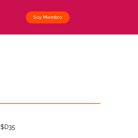
Soy Miembro
$D35