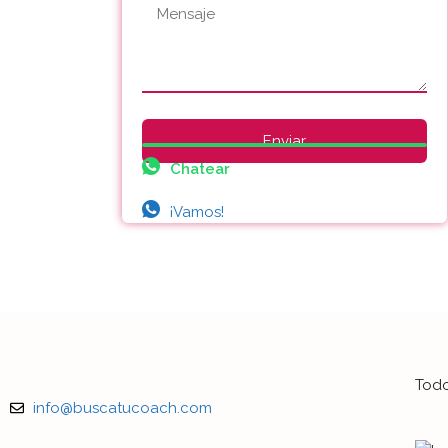
Chatear
¡Vamos!
Todo
info@buscatucoach.com