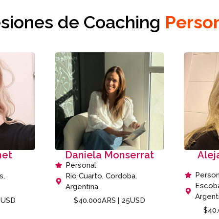
siones
de
Coaching
P
e
r
s
o
net
Daniela Monserrat
Alej
Personal
Person
s,
Rio Cuarto, Cordoba,
Escoba
Argentina
Argent
0USD
$40.000ARS |
25USD
$40.