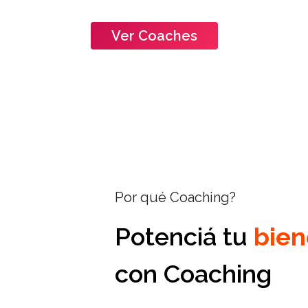
Vamos!
Ver Coaches
Por qué Coaching?
Potenciá
tu
b
i
e
n
con
Coaching