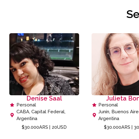
Se
Denise Saal
Julieta Bo
Personal
Personal
CABA, Capital Federal,
Junín, Buenos Aire
Argentina
Argentina
$30.000ARS |
20USD
$30.000ARS |
3